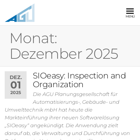
AGU
MENÜ
AGU
Planungsgesellschaft
Planungsgesellschaft
für
Monat:
für
Automatisierungs-,
Gebäude- und
Automatisierungs-,
Dezember 2025
Umwelttechnik mbH
Gebäude- und
Umwelttechnik mbH
SIOeasy: Inspection and
DEZ.
01
Organization
2025
Die AGU Planungsgesellschaft für
Automatisierungs-, Gebäude- und
Umwelttechnik mbH hat heute die
Markteinführung ihrer neuen Softwarelösung
„SIOeasy“ angekündigt. Die Anwendung zielt
darauf ab, die Verwaltung und Durchführung von