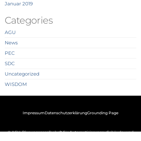
Januar 2019
Categories
AGU
News
PEC
SDC
Uncategorized
WISDOM
Impressum
Datenschutzerklärung
Grounding Page
© AGU-Planungsgesellschaft für Automatisierungs- Gebäude- und
Umwelttechnik mbH | Von-Ketteler-Str. 1, 51381 Leverkusen
(Germany)