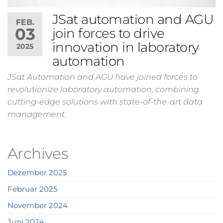
JSat automation and AGU
FEB.
03
join forces to drive
innovation in laboratory
2025
automation
JSat Automation and AGU have joined forces to
revolutionize laboratory automation, combining
cutting-edge solutions with state-of-the-art data
management.
Archives
Dezember 2025
Februar 2025
November 2024
Juni 2024