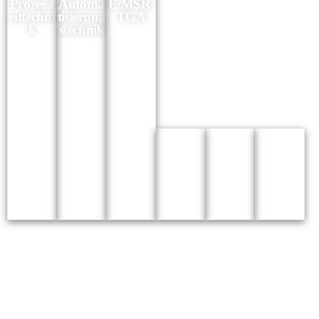
Prozessl
Automa
E/MSR/
eittechni
tisierung
TGA
k
stechnik