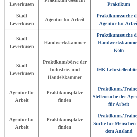
Praktikum Gesucht
Leverkusen
Praktikum
Stadt
Praktikumssuche d
Agentur für Arbeit
Leverkusen
Agentur für Arbei
Praktikumssuche d
Stadt
Handwerkskammer
Handwerkskamme
Leverkusen
Köln
Praktikumsbörse der
Stadt
Industrie- und
IHK Lehrstellenbör
Leverkusen
Handelskammer
Praktikums/Train
Agentur für
Praktikumsplätze
Stellensuche der Age
Arbeit
finden
für Arbeit
Praktikums/Train
Agentur für
Praktikumsplätze
Suche für Menschen
Arbeit
finden
dem Ausland