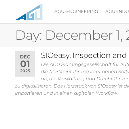
AGU-ENGINEERING
AGU-INDUS
AGU
AGU
Planungsgesellschaft
Planungsgesellscha
für
Day:
December 1, 
für
Automatisierungs-,
Gebäude- und
Automatisierungs-,
Umwelttechnik mbH
Gebäude- und
SIOeasy: Inspection and
DEC
01
Umwelttechnik mb
Die AGU Planungsgesellschaft für A
2025
die Markteinführung ihrer neuen Sof
ab, die Verwaltung und Durchführung
zu digitalisieren. Das Herzstück von SIOeasy ist
importieren und in einen digitalen Workflow…