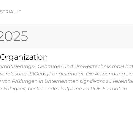
TRIAL IT
ft
2025
 Organization
H
utomatisierungs-, Gebäude- und Umwelttechnik mbH ha
twarelösung „SIOeasy“ angekündigt. Die Anwendung ziel
 von Prüfungen in Unternehmen signifikant zu vereinf
 die Fähigkeit, bestehende Prüfpläne im PDF-Format zu